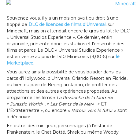
Souvenez-vous, il y a un mois on avait eu droit à une
floppé de
DLC de licences de films d’Universal
, sur
Minecraft, mais on attendait encore le gros du lot : le DLC
« Universal Studios Experience ». Ce dernier, enfin
disponible, présente donc les studios et l’ensemble des
films et parcs. Le DLC « Universal Studios Experience »
est en vente au prix de 1510 Minecoins (9,00 €) sur
le
Marketplace
.
Vous aurez ainsi la possibilité de vous balader dans les
parcs d’Hollywood, d’Universal Orlando Resort en Floride,
ou bien du parc de Beijing au Japon, de profiter des
attractions et des autres expériences proposées. Au
programme, les films «
La Revanche de la Momie
« ,
«
Jurassic World
« , «
Les Dents de la Mer
« , « ET –
L’Extraterrestre », ou encore «
Retour vers le futur
» sont
à découvrir.
En outre, des mini-jeux, personnages (à l’instar de
Frankenstein, le Chat Botté, Shrek ou même Woody