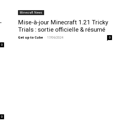
Minecraft News
-
Mise-à-jour Minecraft 1.21 Tricky
Trials : sortie officielle & résumé
Get up to Cube
-
17/06/2024
0
0
0