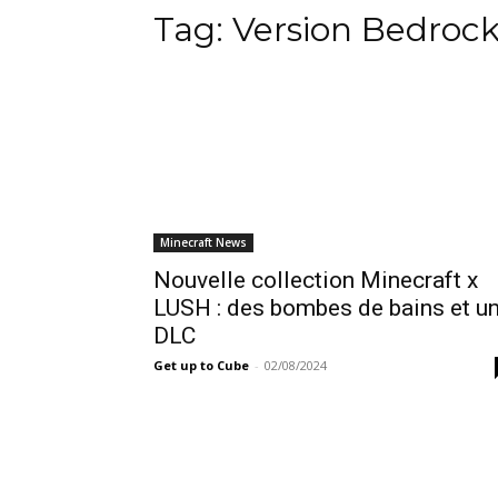
Tag:
Version Bedroc
Minecraft News
Nouvelle collection Minecraft x
LUSH : des bombes de bains et u
DLC
Get up to Cube
-
02/08/2024