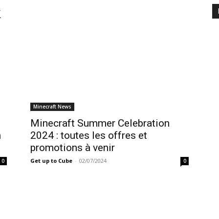
k
Minecraft News
Minecraft Summer Celebration
n
2024 : toutes les offres et
promotions à venir
Get up to Cube
-
02/07/2024
0
0