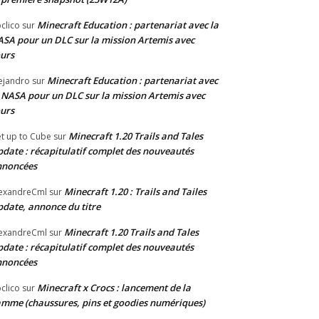
Minecraft Education : partenariat avec la
clico
sur
SA pour un DLC sur la mission Artemis avec
urs
Minecraft Education : partenariat avec
ejandro
sur
 NASA pour un DLC sur la mission Artemis avec
urs
Minecraft 1.20 Trails and Tales
t up to Cube
sur
date : récapitulatif complet des nouveautés
nnoncées
Minecraft 1.20 : Trails and Tailes
exandreCml
sur
date, annonce du titre
Minecraft 1.20 Trails and Tales
exandreCml
sur
date : récapitulatif complet des nouveautés
nnoncées
Minecraft x Crocs : lancement de la
clico
sur
mme (chaussures, pins et goodies numériques)