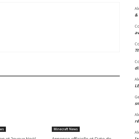
Al
& 
Co
av
Co
Th
Co
di
Al
LE
Ge
sn
Al
ré
ews
Minecraft News
Al
la
lon et Joyeux Noël
Annonce officielle et Date de