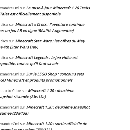
La mise-à-jour Minecraft 1.20 Trails
exandreCml
sur
Tales est officiellement disponible
Minecraft x Crocs : l’aventure continue
clico
sur
ec un jeu AR en ligne (Réalité Augmentée)
Minecraft Star Wars : les offres du May
clico
sur
e 4th (Star Wars Day)
Minecraft Legends : le jeu vidéo est
clico
sur
sponible, tout ce qu’il faut savoir
Sur le LEGO Shop : concours sets
exandreCml
sur
GO Minecraft et produits promotionnels
Minecraft 1.20 : deuxième
t up to Cube
sur
apshot résumée (23w13a)
Minecraft 1.20 : deuxième snapshot
exandreCml
sur
sumée (23w13a)
Minecraft 1.20 : sortie officielle de
exandreCml
sur
 première snapshot (23W12A)