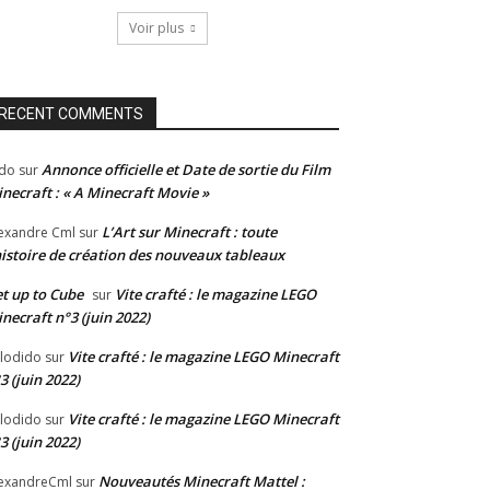
Voir plus
RECENT COMMENTS
Annonce officielle et Date de sortie du Film
do
sur
necraft : « A Minecraft Movie »
L’Art sur Minecraft : toute
exandre Cml
sur
histoire de création des nouveaux tableaux
t up to Cube
Vite crafté : le magazine LEGO
sur
necraft n°3 (juin 2022)
Vite crafté : le magazine LEGO Minecraft
lodido
sur
3 (juin 2022)
Vite crafté : le magazine LEGO Minecraft
lodido
sur
3 (juin 2022)
Nouveautés Minecraft Mattel :
exandreCml
sur