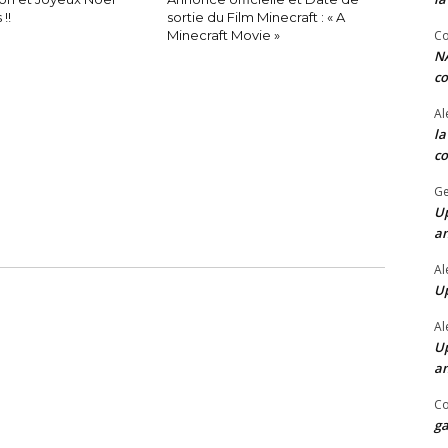
!!
sortie du Film Minecraft : « A
Co
Minecraft Movie »
NA
co
Al
la
co
Ge
Up
a
Al
Up
Al
Up
a
Co
ga