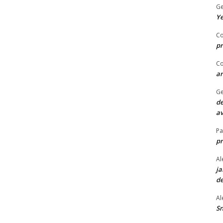
Ge
Ye
Co
pr
Co
ar
Ge
de
av
P
p
Al
ja
de
Al
Sn