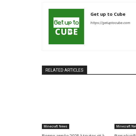
Get up to Cube
https://getuptocube.com
RELATED ARTICLES
Minecraft News
Minecraft N
Bonne année 2025 à toutes et à
Bon réveil