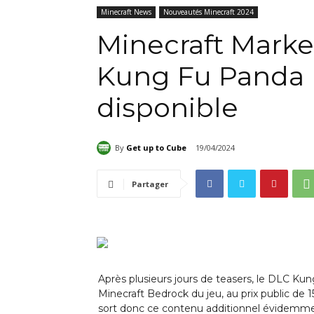
Minecraft News
Nouveautés Minecraft 2024
Minecraft Marke
Kung Fu Panda M
disponible
By
Get up to Cube
19/04/2024
Partager
Après plusieurs jours de teasers, le DLC Kun
Minecraft Bedrock du jeu, au prix public de 
sort donc ce contenu additionnel évidemme