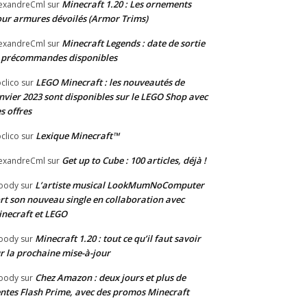
Minecraft 1.20 : Les ornements
exandreCml
sur
ur armures dévoilés (Armor Trims)
Minecraft Legends : date de sortie
exandreCml
sur
 précommandes disponibles
LEGO Minecraft : les nouveautés de
clico
sur
nvier 2023 sont disponibles sur le LEGO Shop avec
s offres
Lexique Minecraft™
clico
sur
Get up to Cube : 100 articles, déjà !
exandreCml
sur
L’artiste musical LookMumNoComputer
oody
sur
rt son nouveau single en collaboration avec
necraft et LEGO
Minecraft 1.20 : tout ce qu’il faut savoir
oody
sur
r la prochaine mise-à-jour
Chez Amazon : deux jours et plus de
oody
sur
ntes Flash Prime, avec des promos Minecraft