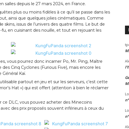
en salles depuis le 27 mars 2024, en France.
es plus ou moins fidèles à ce qu’il se passe dans les
tout, ainsi que quelques jolies cinématiques. Comme
e skins, issus de l’univers des quatre films. Le but de
fu, en cuisinant des nouille, et tout en rejouant les
tp
Mi
es, vous pourrez donc incarner Po, Mr. Ping, Maître
Al
l’
des Cinq Cyclones (Furious Five), mais encore les
 Général Kaï.
Ge
tilisable partout en jeu et sur les serveurs, c’est cette
Mi
or’s Hat ») qui est offert (attention à bien le réclamer
Lo
n°
ir ce DLC, vous pouvez acheter des Minecoins
, avec des prix proposés souvent inférieurs à ceux du
Lo
n°
Al