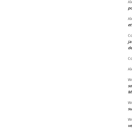
Al
po
Al
et
Co
ja
de
Co
Al
W
so
Mi
W
su
W
ve