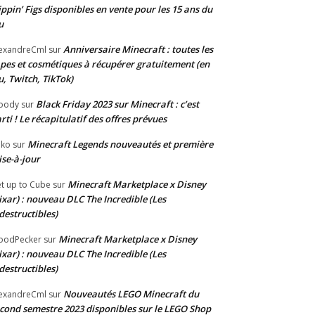
ippin’ Figs disponibles en vente pour les 15 ans du
u
Anniversaire Minecraft : toutes les
exandreCml
sur
pes et cosmétiques à récupérer gratuitement (en
u, Twitch, TikTok)
Black Friday 2023 sur Minecraft : c’est
oody
sur
rti ! Le récapitulatif des offres prévues
Minecraft Legends nouveautés et première
oko
sur
se-à-jour
Minecraft Marketplace x Disney
t up to Cube
sur
ixar) : nouveau DLC The Incredible (Les
destructibles)
Minecraft Marketplace x Disney
oodPecker
sur
ixar) : nouveau DLC The Incredible (Les
destructibles)
Nouveautés LEGO Minecraft du
exandreCml
sur
cond semestre 2023 disponibles sur le LEGO Shop