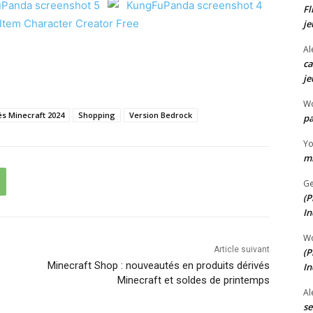
Fl
je
Al
ca
je
W
s Minecraft 2024
Shopping
Version Bedrock
pa
Y
mi
Ge
(P
In
W
Article suivant
(P
Minecraft Shop : nouveautés en produits dérivés
In
Minecraft et soldes de printemps
Al
se