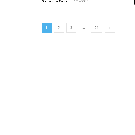
Get up to Cube
-
04/07/2024
...
1
2
3
21