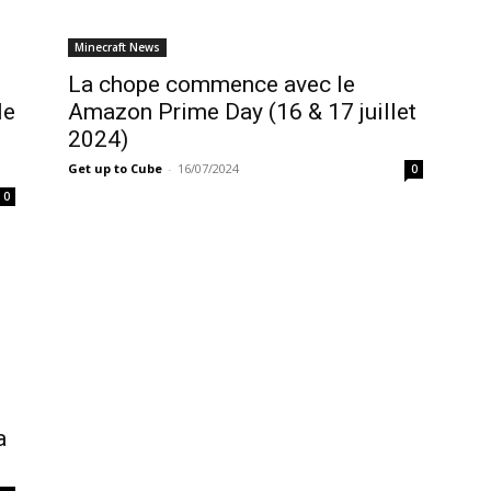
Minecraft News
La chope commence avec le
le
Amazon Prime Day (16 & 17 juillet
2024)
Get up to Cube
-
16/07/2024
0
0
a