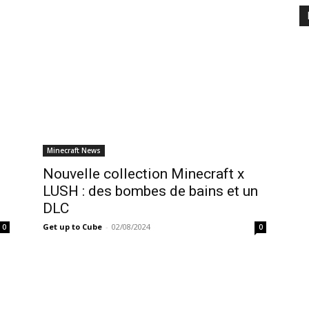
Minecraft News
Nouvelle collection Minecraft x
LUSH : des bombes de bains et un
DLC
Get up to Cube
-
02/08/2024
0
0