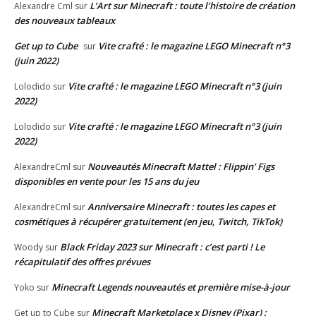
L’Art sur Minecraft : toute l’histoire de création
Alexandre Cml
sur
des nouveaux tableaux
Get up to Cube
Vite crafté : le magazine LEGO Minecraft n°3
sur
(juin 2022)
Vite crafté : le magazine LEGO Minecraft n°3 (juin
Lolodido
sur
2022)
Vite crafté : le magazine LEGO Minecraft n°3 (juin
Lolodido
sur
2022)
Nouveautés Minecraft Mattel : Flippin’ Figs
AlexandreCml
sur
disponibles en vente pour les 15 ans du jeu
Anniversaire Minecraft : toutes les capes et
AlexandreCml
sur
cosmétiques à récupérer gratuitement (en jeu, Twitch, TikTok)
Black Friday 2023 sur Minecraft : c’est parti ! Le
Woody
sur
récapitulatif des offres prévues
Minecraft Legends nouveautés et première mise-à-jour
Yoko
sur
Minecraft Marketplace x Disney (Pixar) :
Get up to Cube
sur