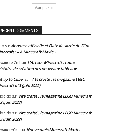
Voir plus
RECENT COMMENTS
Annonce officielle et Date de sortie du Film
do
sur
necraft : « A Minecraft Movie »
L’Art sur Minecraft : toute
exandre Cml
sur
histoire de création des nouveaux tableaux
t up to Cube
Vite crafté : le magazine LEGO
sur
necraft n°3 (juin 2022)
Vite crafté : le magazine LEGO Minecraft
lodido
sur
3 (juin 2022)
Vite crafté : le magazine LEGO Minecraft
lodido
sur
3 (juin 2022)
Nouveautés Minecraft Mattel :
exandreCml
sur