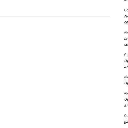
Co
NA
co
Al
la
co
Ge
Up
a
Al
Up
Al
Up
a
Co
ga