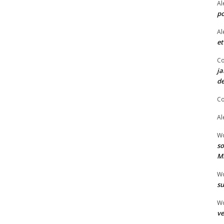
Al
po
Al
et
Co
ja
de
Co
Al
W
so
Mi
W
su
W
ve