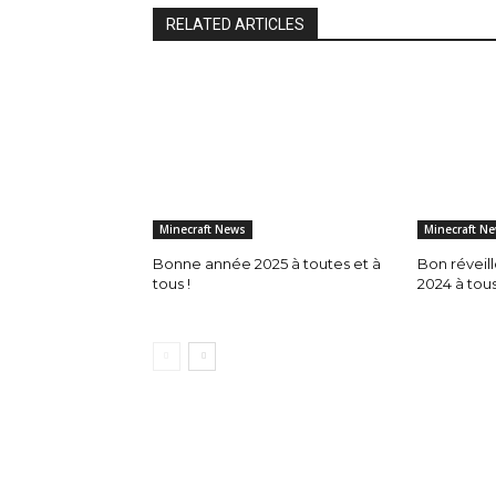
RELATED ARTICLES
Minecraft News
Minecraft N
Bonne année 2025 à toutes et à
Bon réveil
tous !
2024 à tous 