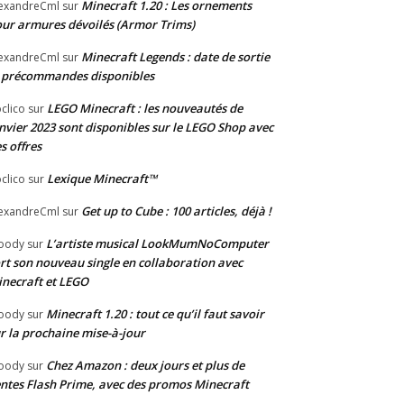
Minecraft 1.20 : Les ornements
exandreCml
sur
ur armures dévoilés (Armor Trims)
Minecraft Legends : date de sortie
exandreCml
sur
 précommandes disponibles
LEGO Minecraft : les nouveautés de
clico
sur
nvier 2023 sont disponibles sur le LEGO Shop avec
s offres
Lexique Minecraft™
clico
sur
Get up to Cube : 100 articles, déjà !
exandreCml
sur
L’artiste musical LookMumNoComputer
oody
sur
rt son nouveau single en collaboration avec
necraft et LEGO
Minecraft 1.20 : tout ce qu’il faut savoir
oody
sur
r la prochaine mise-à-jour
Chez Amazon : deux jours et plus de
oody
sur
ntes Flash Prime, avec des promos Minecraft