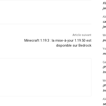
Fl
je
Al
ca
je
W
Article suivant
pa
Minecraft 1.19.3 : la mise-à-jour 1.19.50 est
disponible sur Bedrock
Y
mi
Ge
(P
In
W
(P
In
Al
se