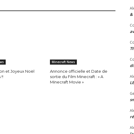
Al
& 
Co
av
Co
Th
Co
ews
Minecraft News
di
lon et Joyeux Noël
Annonce officielle et Date de
Al
!!
sortie du Film Minecraft : « A
Minecraft Movie »
LE
Ge
sn
Al
ré
Al
la