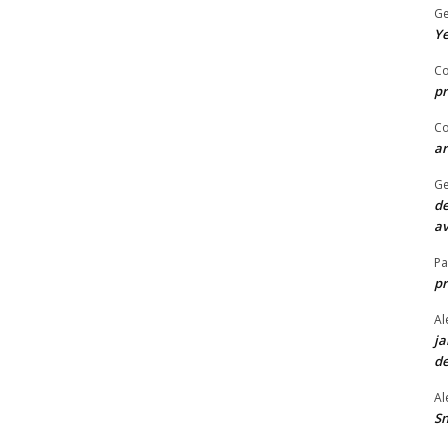
Ge
Ye
Co
pr
Co
ar
Ge
de
av
P
p
Al
ja
de
Al
Sn