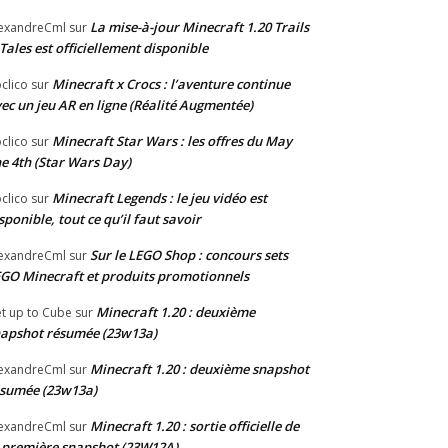
La mise-à-jour Minecraft 1.20 Trails
exandreCml
sur
Tales est officiellement disponible
Minecraft x Crocs : l’aventure continue
clico
sur
ec un jeu AR en ligne (Réalité Augmentée)
Minecraft Star Wars : les offres du May
clico
sur
e 4th (Star Wars Day)
Minecraft Legends : le jeu vidéo est
clico
sur
sponible, tout ce qu’il faut savoir
Sur le LEGO Shop : concours sets
exandreCml
sur
GO Minecraft et produits promotionnels
Minecraft 1.20 : deuxième
t up to Cube
sur
apshot résumée (23w13a)
Minecraft 1.20 : deuxième snapshot
exandreCml
sur
sumée (23w13a)
Minecraft 1.20 : sortie officielle de
exandreCml
sur
 première snapshot (23W12A)