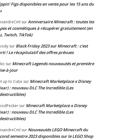
ippin’ Figs disponibles en vente pour les 15 ans du
u
Anniversaire Minecraft : toutes les
exandreCml
sur
pes et cosmétiques à récupérer gratuitement (en
u, Twitch, TikTok)
Black Friday 2023 sur Minecraft : c’est
oody
sur
rti ! Le récapitulatif des offres prévues
Minecraft Legends nouveautés et première
oko
sur
se-à-jour
Minecraft Marketplace x Disney
t up to Cube
sur
ixar) : nouveau DLC The Incredible (Les
destructibles)
Minecraft Marketplace x Disney
oodPecker
sur
ixar) : nouveau DLC The Incredible (Les
destructibles)
Nouveautés LEGO Minecraft du
exandreCml
sur
cond semestre 2023 disponibles sur le LEGO Shop