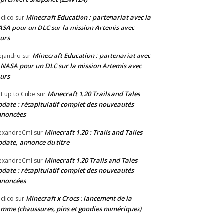
Minecraft Education : partenariat avec la
clico
sur
SA pour un DLC sur la mission Artemis avec
urs
Minecraft Education : partenariat avec
ejandro
sur
 NASA pour un DLC sur la mission Artemis avec
urs
Minecraft 1.20 Trails and Tales
t up to Cube
sur
date : récapitulatif complet des nouveautés
nnoncées
Minecraft 1.20 : Trails and Tailes
exandreCml
sur
date, annonce du titre
Minecraft 1.20 Trails and Tales
exandreCml
sur
date : récapitulatif complet des nouveautés
nnoncées
Minecraft x Crocs : lancement de la
clico
sur
mme (chaussures, pins et goodies numériques)