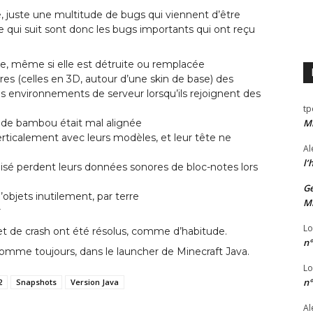
, juste une multitude de bugs qui viennent d’être
; ce qui suit sont donc les bugs importants qui ont reçu
he, même si elle est détruite ou remplacée
es (celles en 3D, autour d’une skin de base) des
les environnements de serveur lorsqu’ils rejoignent des
tp
c de bambou était mal alignée
Mi
erticalement avec leurs modèles, et leur tête ne
Al
l’
lisé perdent leurs données sonores de bloc-notes lors
Ge
’objets inutilement, par terre
Mi
r
Lo
et de crash ont été résolus, comme d’habitude.
n°
comme toujours, dans le launcher de Minecraft Java.
Lo
n°
2
Snapshots
Version Java
Al