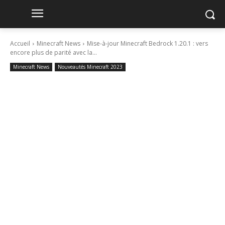
Accueil
Minecraft News
Mise-à-jour Minecraft Bedrock 1.20.1 : vers
encore plus de parité avec la...
Minecraft News
Nouveautés Minecraft 2023