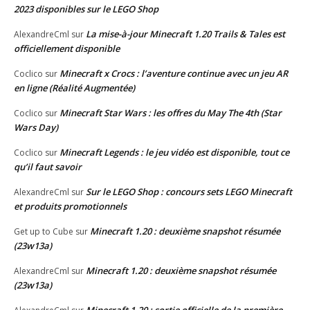
2023 disponibles sur le LEGO Shop
La mise-à-jour Minecraft 1.20 Trails & Tales est
AlexandreCml
sur
officiellement disponible
Minecraft x Crocs : l’aventure continue avec un jeu AR
Coclico
sur
en ligne (Réalité Augmentée)
Minecraft Star Wars : les offres du May The 4th (Star
Coclico
sur
Wars Day)
Minecraft Legends : le jeu vidéo est disponible, tout ce
Coclico
sur
qu’il faut savoir
Sur le LEGO Shop : concours sets LEGO Minecraft
AlexandreCml
sur
et produits promotionnels
Minecraft 1.20 : deuxième snapshot résumée
Get up to Cube
sur
(23w13a)
Minecraft 1.20 : deuxième snapshot résumée
AlexandreCml
sur
(23w13a)
Minecraft 1.20 : sortie officielle de la première