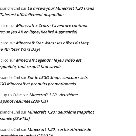
La mise-à-jour Minecraft 1.20 Trails
exandreCml
sur
Tales est officiellement disponible
Minecraft x Crocs : l’aventure continue
clico
sur
ec un jeu AR en ligne (Réalité Augmentée)
Minecraft Star Wars : les offres du May
clico
sur
e 4th (Star Wars Day)
Minecraft Legends : le jeu vidéo est
clico
sur
sponible, tout ce qu’il faut savoir
Sur le LEGO Shop : concours sets
exandreCml
sur
GO Minecraft et produits promotionnels
Minecraft 1.20 : deuxième
t up to Cube
sur
apshot résumée (23w13a)
Minecraft 1.20 : deuxième snapshot
exandreCml
sur
sumée (23w13a)
Minecraft 1.20 : sortie officielle de
exandreCml
sur
 première snapshot (23W12A)