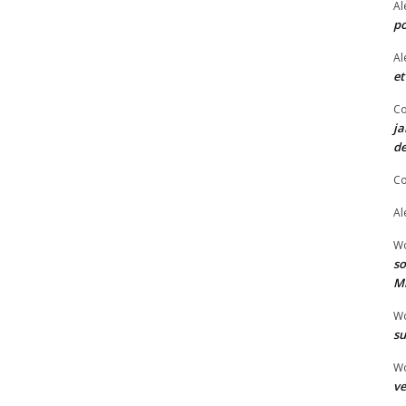
Al
po
Al
et
Co
ja
de
Co
Al
W
so
Mi
W
su
W
ve