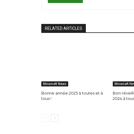
RELATED ARTICLES
Minecraft News
Minecraft N
Bonne année 2025 à toutes et à
Bon réveil
tous !
2024 à tous 