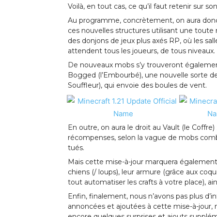
Voilà, en tout cas, ce qu’il faut retenir sur s
Au programme, concrètement, on aura donc l
ces nouvelles structures utilisant une tout
des donjons de jeux plus axés RP, où les sal
attendent tous les joueurs, de tous niveaux.
De nouveaux mobs s’y trouveront également 
Bogged (l’Embourbé), une nouvelle sorte de 
Souffleur), qui envoie des boules de vent.
En outre, on aura le droit au Vault (le Coffr
récompenses, selon la vague de mobs comba
tués.
Mais cette mise-à-jour marquera également l
chiens (/ loups), leur armure (grâce aux coqu
tout automatiser les crafts à votre place), a
Enfin, finalement, nous n’avons pas plus d’
annoncées et ajoutées à cette mise-à-jour, ma
encore quelques surprises et ajouts suppléme