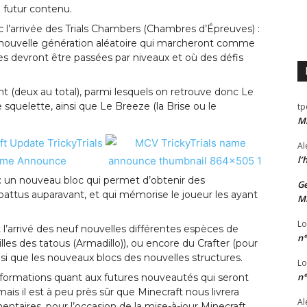
on futur contenu.
’arrivée des Trials Chambers (Chambres d’Épreuves) :
e nouvelle génération aléatoire qui marcheront comme
les devront être passées par niveaux et où des défis
(deux au total), parmi lesquels on retrouve donc Le
squelette, ainsi que Le Breeze (la Brise ou le
tp
Mi
Al
l’
e) : un nouveau bloc qui permet d’obtenir des
Ge
ttus auparavant, et qui mémorise le joueur les ayant
Mi
Lo
’arrivé des neuf nouvelles différentes espèces de
n°
illes des tatous (Armadillo)), ou encore du Crafter (pour
insi que les nouveaux blocs des nouvelles structures.
Lo
n°
informations quant aux futures nouveautés qui seront
is il est à peu près sûr que Minecraft nous livrera
Al
ntaires, pour l’occasion de la mise-à-jour Minecraft