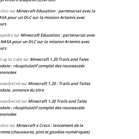
Minecraft Education : partenariat avec la
clico
sur
SA pour un DLC sur la mission Artemis avec
urs
Minecraft Education : partenariat avec
ejandro
sur
 NASA pour un DLC sur la mission Artemis avec
urs
Minecraft 1.20 Trails and Tales
t up to Cube
sur
date : récapitulatif complet des nouveautés
nnoncées
Minecraft 1.20 : Trails and Tailes
exandreCml
sur
date, annonce du titre
Minecraft 1.20 Trails and Tales
exandreCml
sur
date : récapitulatif complet des nouveautés
nnoncées
Minecraft x Crocs : lancement de la
clico
sur
mme (chaussures, pins et goodies numériques)