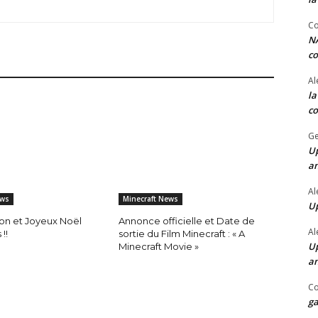
Co
NA
co
Al
la
co
Ge
Up
a
Al
ews
Minecraft News
Up
lon et Joyeux Noël
Annonce officielle et Date de
Al
!!
sortie du Film Minecraft : « A
Up
Minecraft Movie »
a
Co
ga