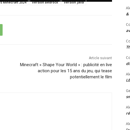
s Minecraft 2024
Version Bedrock
Version Java
Al
& 
Co
av
Co
Th
Co
Article suivant
di
Minecraft « Shape Your World » : publicité en live
action pour les 15 ans du jeu, qui tease
Al
potentiellement le film
LE
Ge
sn
Al
ré
Al
la