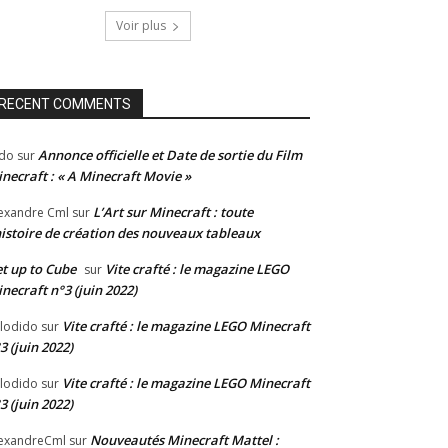
Voir plus
RECENT COMMENTS
Annonce officielle et Date de sortie du Film
do
sur
necraft : « A Minecraft Movie »
L’Art sur Minecraft : toute
exandre Cml
sur
histoire de création des nouveaux tableaux
t up to Cube
Vite crafté : le magazine LEGO
sur
necraft n°3 (juin 2022)
Vite crafté : le magazine LEGO Minecraft
lodido
sur
3 (juin 2022)
Vite crafté : le magazine LEGO Minecraft
lodido
sur
3 (juin 2022)
Nouveautés Minecraft Mattel :
exandreCml
sur