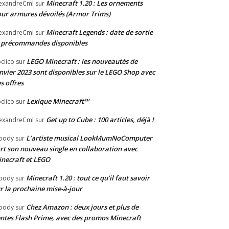
Minecraft 1.20 : Les ornements
exandreCml
sur
ur armures dévoilés (Armor Trims)
Minecraft Legends : date de sortie
exandreCml
sur
 précommandes disponibles
LEGO Minecraft : les nouveautés de
clico
sur
nvier 2023 sont disponibles sur le LEGO Shop avec
s offres
Lexique Minecraft™
clico
sur
Get up to Cube : 100 articles, déjà !
exandreCml
sur
L’artiste musical LookMumNoComputer
oody
sur
rt son nouveau single en collaboration avec
necraft et LEGO
Minecraft 1.20 : tout ce qu’il faut savoir
oody
sur
r la prochaine mise-à-jour
Chez Amazon : deux jours et plus de
oody
sur
ntes Flash Prime, avec des promos Minecraft