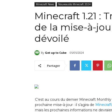
Minecraft News
Nouveautés Minecraft 2024
Minecraft 1.21 : T
de la mise-à-jou
dévoilé
By
Get up to Cube
05/05/2024
Partager
C’est au cours du dernier Minecraft Monthly 
prochaine mise-à-jour : il s’agira de
Minecraft 1
mais les prochaines informations ne devraien