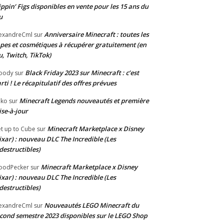
ippin’ Figs disponibles en vente pour les 15 ans du
u
Anniversaire Minecraft : toutes les
exandreCml
sur
pes et cosmétiques à récupérer gratuitement (en
u, Twitch, TikTok)
Black Friday 2023 sur Minecraft : c’est
oody
sur
rti ! Le récapitulatif des offres prévues
Minecraft Legends nouveautés et première
oko
sur
se-à-jour
Minecraft Marketplace x Disney
t up to Cube
sur
ixar) : nouveau DLC The Incredible (Les
destructibles)
Minecraft Marketplace x Disney
oodPecker
sur
ixar) : nouveau DLC The Incredible (Les
destructibles)
Nouveautés LEGO Minecraft du
exandreCml
sur
cond semestre 2023 disponibles sur le LEGO Shop