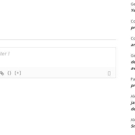
Ge
Ye
Co
pr
Co
ar
Ge
de
av
{}
[+]
P
p
Al
ja
de
Al
Sn