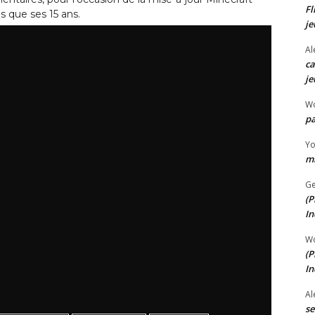
Fl
s que ses 15 ans.
je
Al
ca
je
W
pa
Y
mi
Ge
(P
In
W
(P
In
Al
se