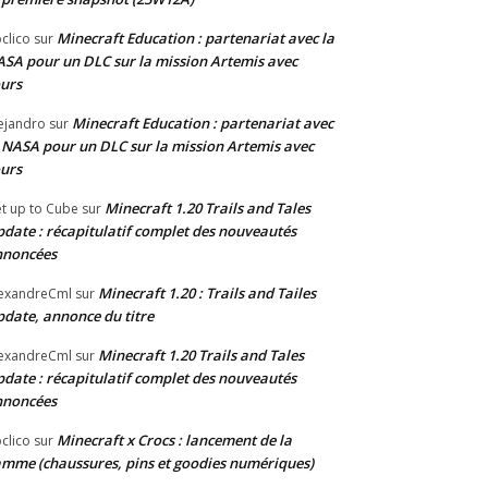
Minecraft Education : partenariat avec la
clico
sur
SA pour un DLC sur la mission Artemis avec
urs
Minecraft Education : partenariat avec
ejandro
sur
 NASA pour un DLC sur la mission Artemis avec
urs
Minecraft 1.20 Trails and Tales
t up to Cube
sur
date : récapitulatif complet des nouveautés
nnoncées
Minecraft 1.20 : Trails and Tailes
exandreCml
sur
date, annonce du titre
Minecraft 1.20 Trails and Tales
exandreCml
sur
date : récapitulatif complet des nouveautés
nnoncées
Minecraft x Crocs : lancement de la
clico
sur
mme (chaussures, pins et goodies numériques)