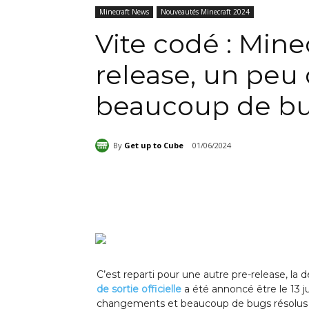
Minecraft News
Nouveautés Minecraft 2024
Vite codé : Minec
release, un pe
beaucoup de bu
By
Get up to Cube
01/06/2024
Partager
C’est reparti pour une autre pre-release, la 
de sortie officielle
a été annoncé être le 13 
changements et beaucoup de bugs résolus ; o