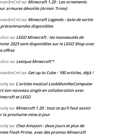
Minecraft 1.20 : Les ornements
exandreCml
sur
ur armures dévoilés (Armor Trims)
Minecraft Legends : date de sortie
exandreCml
sur
 précommandes disponibles
LEGO Minecraft : les nouveautés de
clico
sur
nvier 2023 sont disponibles sur le LEGO Shop avec
s offres
Lexique Minecraft™
clico
sur
Get up to Cube : 100 articles, déjà !
exandreCml
sur
L’artiste musical LookMumNoComputer
oody
sur
rt son nouveau single en collaboration avec
necraft et LEGO
Minecraft 1.20 : tout ce qu’il faut savoir
oody
sur
r la prochaine mise-à-jour
Chez Amazon : deux jours et plus de
oody
sur
ntes Flash Prime, avec des promos Minecraft