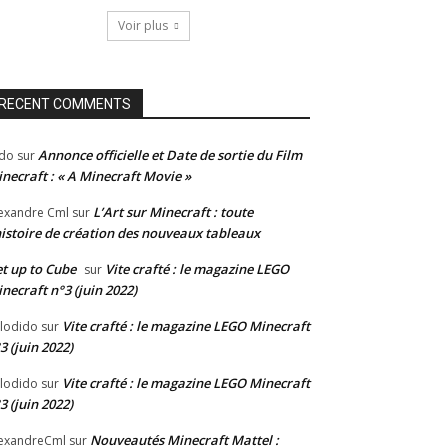
Voir plus
RECENT COMMENTS
Annonce officielle et Date de sortie du Film
do
sur
necraft : « A Minecraft Movie »
L’Art sur Minecraft : toute
exandre Cml
sur
histoire de création des nouveaux tableaux
t up to Cube
Vite crafté : le magazine LEGO
sur
necraft n°3 (juin 2022)
Vite crafté : le magazine LEGO Minecraft
lodido
sur
3 (juin 2022)
Vite crafté : le magazine LEGO Minecraft
lodido
sur
3 (juin 2022)
Nouveautés Minecraft Mattel :
exandreCml
sur