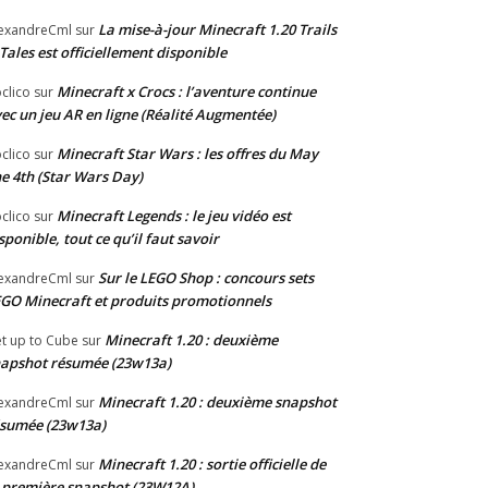
La mise-à-jour Minecraft 1.20 Trails
exandreCml
sur
Tales est officiellement disponible
Minecraft x Crocs : l’aventure continue
clico
sur
ec un jeu AR en ligne (Réalité Augmentée)
Minecraft Star Wars : les offres du May
clico
sur
e 4th (Star Wars Day)
Minecraft Legends : le jeu vidéo est
clico
sur
sponible, tout ce qu’il faut savoir
Sur le LEGO Shop : concours sets
exandreCml
sur
GO Minecraft et produits promotionnels
Minecraft 1.20 : deuxième
t up to Cube
sur
apshot résumée (23w13a)
Minecraft 1.20 : deuxième snapshot
exandreCml
sur
sumée (23w13a)
Minecraft 1.20 : sortie officielle de
exandreCml
sur
 première snapshot (23W12A)