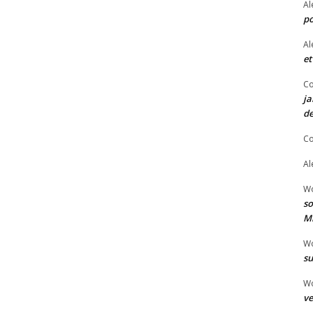
Al
po
Al
et
Co
ja
de
Co
Al
W
so
Mi
W
su
W
ve