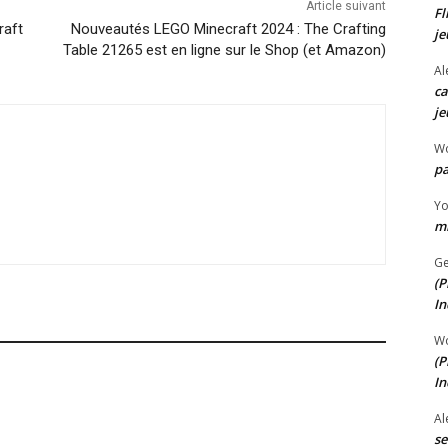
Article suivant
Fl
raft
Nouveautés LEGO Minecraft 2024 : The Crafting
je
Table 21265 est en ligne sur le Shop (et Amazon)
Al
ca
je
W
pa
Y
mi
Ge
(P
In
W
(P
In
Al
se