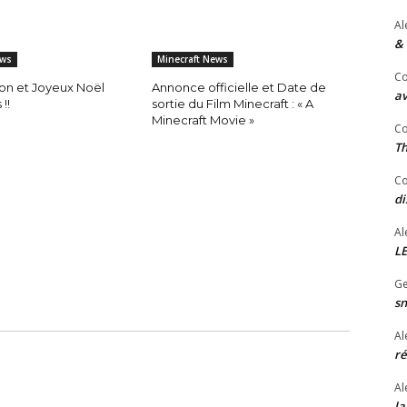
Al
& 
ews
Minecraft News
Co
lon et Joyeux Noël
Annonce officielle et Date de
av
!!
sortie du Film Minecraft : « A
Minecraft Movie »
Co
Th
Co
di
Al
LE
Ge
sn
Al
ré
Al
la