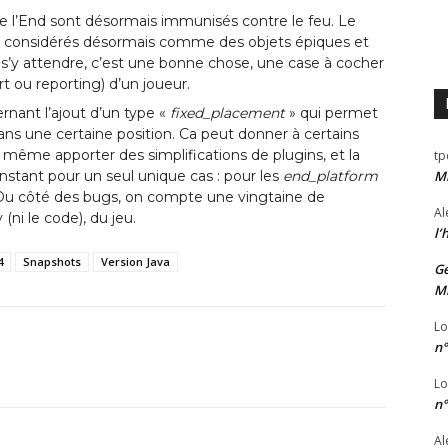
e l’End sont désormais immunisés contre le feu. Le
nt considérés désormais comme des objets épiques et
t s’y attendre, c’est une bonne chose, une case à cocher
t ou reporting) d’un joueur.
ant l’ajout d’un type «
fixed_placement
» qui permet
ans une certaine position. Ca peut donner à certains
même apporter des simplifications de plugins, et la
tp
’instant pour un seul unique cas : pour les
end_platform
Mi
. Du côté des bugs, on compte une vingtaine de
Al
(ni le code), du jeu.
l’
4
Snapshots
Version Java
Ge
Mi
Lo
n°
Lo
n°
Al