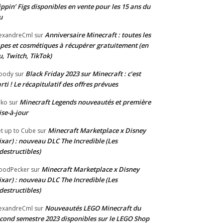
ippin’ Figs disponibles en vente pour les 15 ans du
u
Anniversaire Minecraft : toutes les
exandreCml
sur
pes et cosmétiques à récupérer gratuitement (en
u, Twitch, TikTok)
Black Friday 2023 sur Minecraft : c’est
oody
sur
rti ! Le récapitulatif des offres prévues
Minecraft Legends nouveautés et première
oko
sur
se-à-jour
Minecraft Marketplace x Disney
t up to Cube
sur
ixar) : nouveau DLC The Incredible (Les
destructibles)
Minecraft Marketplace x Disney
oodPecker
sur
ixar) : nouveau DLC The Incredible (Les
destructibles)
Nouveautés LEGO Minecraft du
exandreCml
sur
cond semestre 2023 disponibles sur le LEGO Shop