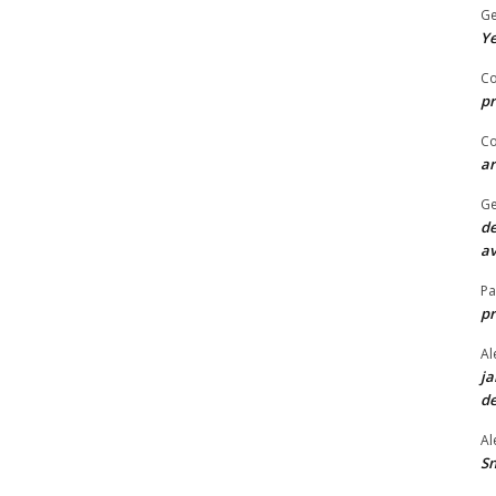
Ge
Ye
Co
pr
Co
ar
Ge
de
av
P
p
Al
ja
de
Al
Sn