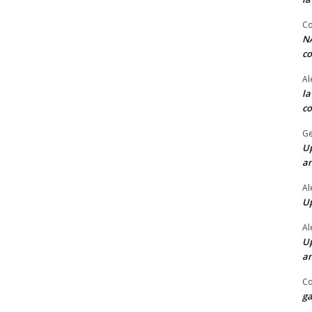
Co
NA
co
Al
la
co
Ge
Up
a
Al
Up
Al
Up
a
Co
ga