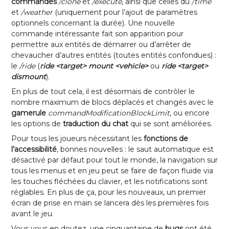
commandes
/clone
et
/execute
, ainsi que celles du
/time
et
/weather
(uniquement pour l’ajout de paramètres
optionnels concernant la durée). Une nouvelle
commande intéressante fait son apparition pour
permettre aux entités de démarrer ou d’arrêter de
chevaucher d’autres entités (toutes entités confondues) :
le
/ride
(
ride <target> mount <vehicle>
ou
ride <target>
dismount
).
En plus de tout cela, il est désormais de contrôler le
nombre maximum de blocs déplacés et changés avec le
gamerule
commandModificationBlockLimit
, ou encore
les options de
traduction du chat
qui se sont améliorées.
Pour tous les joueurs nécessitant les
fonctions de
l’accessibilité
, bonnes nouvelles : le saut automatique est
désactivé par défaut pour tout le monde, la navigation sur
tous les menus et en jeu peut se faire de façon fluide via
les touches fléchées du clavier, et les notifications sont
réglables. En plus de ça, pour les nouveaux, un premier
écran de prise en main se lancera dès les premières fois
avant le jeu.
Vous vous en doutez, une cinquantaine de
bugs
ont été