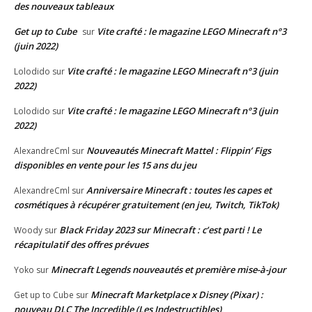
des nouveaux tableaux
Get up to Cube
Vite crafté : le magazine LEGO Minecraft n°3
sur
(juin 2022)
Vite crafté : le magazine LEGO Minecraft n°3 (juin
Lolodido
sur
2022)
Vite crafté : le magazine LEGO Minecraft n°3 (juin
Lolodido
sur
2022)
Nouveautés Minecraft Mattel : Flippin’ Figs
AlexandreCml
sur
disponibles en vente pour les 15 ans du jeu
Anniversaire Minecraft : toutes les capes et
AlexandreCml
sur
cosmétiques à récupérer gratuitement (en jeu, Twitch, TikTok)
Black Friday 2023 sur Minecraft : c’est parti ! Le
Woody
sur
récapitulatif des offres prévues
Minecraft Legends nouveautés et première mise-à-jour
Yoko
sur
Minecraft Marketplace x Disney (Pixar) :
Get up to Cube
sur
nouveau DLC The Incredible (Les Indestructibles)