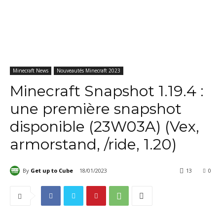
Minecraft News
Nouveautés Minecraft 2023
Minecraft Snapshot 1.19.4 :
une première snapshot
disponible (23W03A) (Vex,
armorstand, /ride, 1.20)
By
Get up to Cube
18/01/2023
13
0