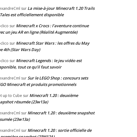
La mise-à-jour Minecraft 1.20 Trails
exandreCml
sur
Tales est officiellement disponible
Minecraft x Crocs : l’aventure continue
clico
sur
ec un jeu AR en ligne (Réalité Augmentée)
Minecraft Star Wars : les offres du May
clico
sur
e 4th (Star Wars Day)
Minecraft Legends : le jeu vidéo est
clico
sur
sponible, tout ce qu’il faut savoir
Sur le LEGO Shop : concours sets
exandreCml
sur
GO Minecraft et produits promotionnels
Minecraft 1.20 : deuxième
t up to Cube
sur
apshot résumée (23w13a)
Minecraft 1.20 : deuxième snapshot
exandreCml
sur
sumée (23w13a)
Minecraft 1.20 : sortie officielle de
exandreCml
sur
 première snapshot (23W12A)