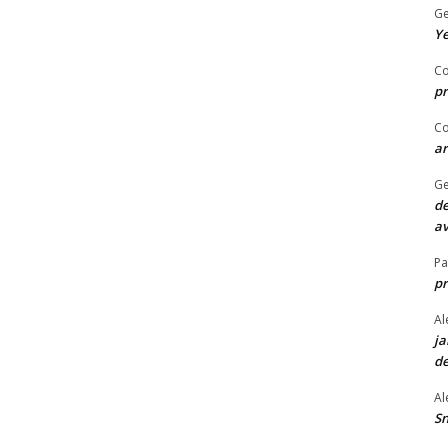
Ge
Ye
Co
pr
Co
ar
Ge
de
av
P
p
Al
ja
de
Al
Sn