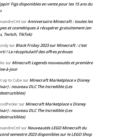
ippin’ Figs disponibles en vente pour les 15 ans du
u
Anniversaire Minecraft : toutes les
exandreCml
sur
pes et cosmétiques à récupérer gratuitement (en
u, Twitch, TikTok)
Black Friday 2023 sur Minecraft : c’est
oody
sur
rti ! Le récapitulatif des offres prévues
Minecraft Legends nouveautés et première
oko
sur
se-à-jour
Minecraft Marketplace x Disney
t up to Cube
sur
ixar) : nouveau DLC The Incredible (Les
destructibles)
Minecraft Marketplace x Disney
oodPecker
sur
ixar) : nouveau DLC The Incredible (Les
destructibles)
Nouveautés LEGO Minecraft du
exandreCml
sur
cond semestre 2023 disponibles sur le LEGO Shop