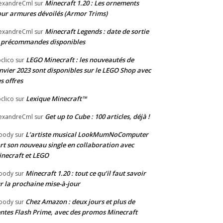
Minecraft 1.20 : Les ornements
exandreCml
sur
ur armures dévoilés (Armor Trims)
Minecraft Legends : date de sortie
exandreCml
sur
 précommandes disponibles
LEGO Minecraft : les nouveautés de
clico
sur
nvier 2023 sont disponibles sur le LEGO Shop avec
s offres
Lexique Minecraft™
clico
sur
Get up to Cube : 100 articles, déjà !
exandreCml
sur
L’artiste musical LookMumNoComputer
oody
sur
rt son nouveau single en collaboration avec
necraft et LEGO
Minecraft 1.20 : tout ce qu’il faut savoir
oody
sur
r la prochaine mise-à-jour
Chez Amazon : deux jours et plus de
oody
sur
ntes Flash Prime, avec des promos Minecraft