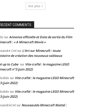
Voir plus
RECENT COMMENTS
Annonce officielle et Date de sortie du Film
do
sur
necraft : « A Minecraft Movie »
L’Art sur Minecraft : toute
exandre Cml
sur
histoire de création des nouveaux tableaux
t up to Cube
Vite crafté : le magazine LEGO
sur
necraft n°3 (juin 2022)
Vite crafté : le magazine LEGO Minecraft
lodido
sur
3 (juin 2022)
Vite crafté : le magazine LEGO Minecraft
lodido
sur
3 (juin 2022)
Nouveautés Minecraft Mattel :
exandreCml
sur