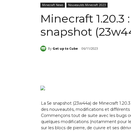
Minecraft News
Nouveautés Minecraft 2023
Minecraft 1.20.3
snapshot (23w4
By
Get up to Cube
06/11/2023
Partager
La 5e snapshot (23w44a) de Minecraft 1.20.3 v
des nouveautés, modifications et différents
Commençons tout de suite avec les bugs où l
quelques modifications (notamment pour le 
sur les blocs de pierre, de cuivre et ses dér