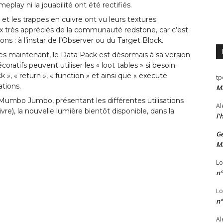
play ni la jouabilité ont été rectifiés.
t les trappes en cuivre ont vu leurs textures
x très appréciés de la communauté redstone, car c’est
ns : à l’instar de l’Observer ou du Target Block.
s maintenant, le Data Pack est désormais à sa version
ratifs peuvent utiliser les « loot tables » si besoin.
», « return », « function » et ainsi que « execute
tp
ations.
Mi
Mumbo Jumbo, présentant les différentes utilisations
Al
re), la nouvelle lumière bientôt disponible, dans la
l’
Ge
Mi
Lo
n°
Lo
n°
Al