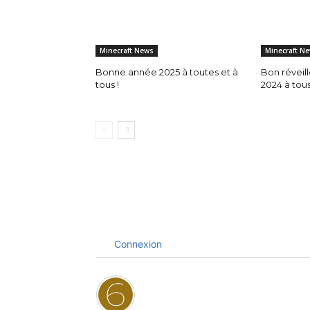
Minecraft News
Minecraft N
Bonne année 2025 à toutes et à
Bon réveil
tous !
2024 à tous 
Connexion