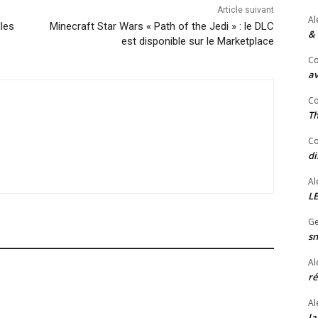
Article suivant
Al
les
Minecraft Star Wars « Path of the Jedi » : le DLC
& 
est disponible sur le Marketplace
Co
av
Co
Th
Co
di
Al
LE
Ge
sn
Al
ré
Al
la