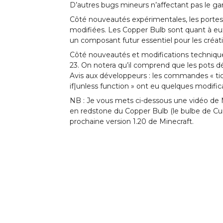
D’autres bugs mineurs n’affectant pas le game
Côté nouveautés expérimentales, les portes e
modifiées. Les Copper Bulb sont quant à eu
un composant futur essentiel pour les créatio
Côté nouveautés et modifications technique
23. On notera qu’il comprend que les pots déco
Avis aux développeurs : les commandes « tick 
if|unless function » ont eu quelques modific
NB : Je vous mets ci-dessous une vidéo de 
en redstone du Copper Bulb (le bulbe de Cuiv
prochaine version 1.20 de Minecraft.