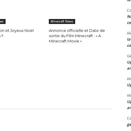
Co
NA
ews
Minecraft News
co
lon et Joyeux Noël
Annonce officielle et Date de
Al
!!
sortie du Film Minecraft : « A
la
Minecraft Movie »
co
Ge
Up
a
Al
Up
Al
Up
a
Co
ga