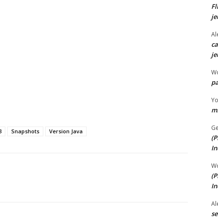
Fl
je
Al
ca
je
W
pa
Y
mi
Ge
3
Snapshots
Version Java
(P
In
W
(P
In
Al
se