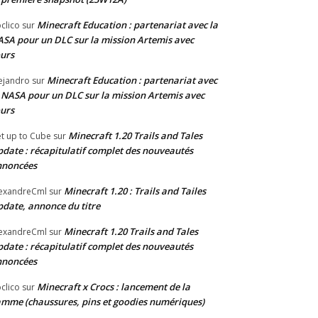
Minecraft Education : partenariat avec la
clico
sur
SA pour un DLC sur la mission Artemis avec
urs
Minecraft Education : partenariat avec
ejandro
sur
 NASA pour un DLC sur la mission Artemis avec
urs
Minecraft 1.20 Trails and Tales
t up to Cube
sur
date : récapitulatif complet des nouveautés
nnoncées
Minecraft 1.20 : Trails and Tailes
exandreCml
sur
date, annonce du titre
Minecraft 1.20 Trails and Tales
exandreCml
sur
date : récapitulatif complet des nouveautés
nnoncées
Minecraft x Crocs : lancement de la
clico
sur
mme (chaussures, pins et goodies numériques)