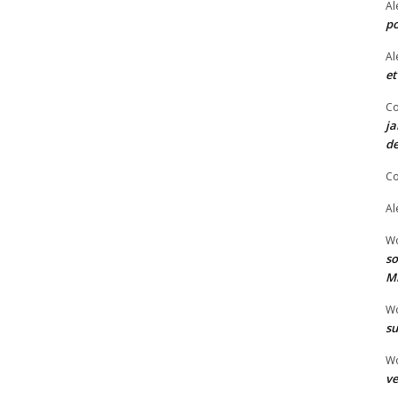
Al
po
Al
et
Co
ja
de
Co
Al
W
so
Mi
W
su
W
ve