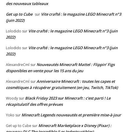
des nouveaux tableaux
Get up to Cube
Vite crafté : le magazine LEGO Minecraft n°3
sur
(juin 2022)
Vite crafté : le magazine LEGO Minecraft n°3 (juin
Lolodido
sur
2022)
Vite crafté : le magazine LEGO Minecraft n°3 (juin
Lolodido
sur
2022)
Nouveautés Minecraft Mattel : Flippin’ Figs
AlexandreCml
sur
disponibles en vente pour les 15 ans du jeu
Anniversaire Minecraft : toutes les capes et
AlexandreCml
sur
cosmétiques à récupérer gratuitement (en jeu, Twitch, TikTok)
Black Friday 2023 sur Minecraft : c’est parti ! Le
Woody
sur
récapitulatif des offres prévues
Minecraft Legends nouveautés et première mise-à-jour
Yoko
sur
Minecraft Marketplace x Disney (Pixar) :
Get up to Cube
sur
nouveau DLC The Incredible (Les Indestructibles)