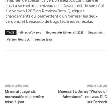
mais rien de spécial. La version Bedrock continue elle
aussi a se mettre au niveau de la Java et est de son côté
à la version 1.20.3 en Preview/Beta. Quelques
changements qui permettent d’uniformiser les deux
versions, et beaucoup de bugs techniques résolus.
TAGS
Minecraft News
Nouveautés Minecraft 2023
Snapshots
Version Bedrock
Version Java
Article précédent
Article suivant
Minecraft Legends
Minecraft x Disney “Worlds of
nouveautés et première
Adventures” : nouveau DLC
mise-à-jour
sur Bedrock