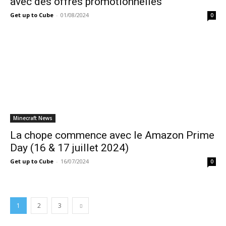
avec des offres promotionnelles
Get up to Cube
-
01/08/2024
0
Minecraft News
La chope commence avec le Amazon Prime
Day (16 & 17 juillet 2024)
Get up to Cube
-
16/07/2024
0
1
2
3